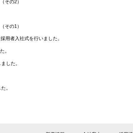
（その2）
（その1）
途採用者入社式を行いました。
た。
しました。
した。