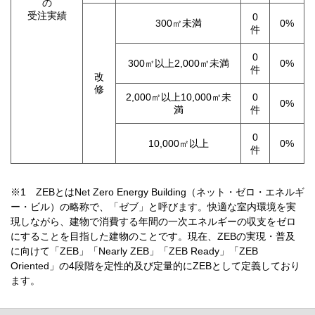
の
受注実績
0
300㎡未満
0%
件
0
300㎡以上2,000㎡未満
0%
件
改
修
2,000㎡以上10,000㎡未
0
0%
満
件
0
10,000㎡以上
0%
件
※1 ZEBとはNet Zero Energy Building（ネット・ゼロ・エネルギ
ー・ビル）の略称で、「ゼブ」と呼びます。快適な室内環境を実
現しながら、建物で消費する年間の一次エネルギーの収支をゼロ
にすることを目指した建物のことです。現在、ZEBの実現・普及
に向けて「ZEB」「Nearly ZEB」「ZEB Ready」「ZEB
Oriented」の4段階を定性的及び定量的にZEBとして定義しており
ます。