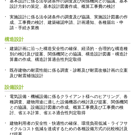
基本設計に係る法令諸条件の調査及び関係機関との協議、基本
設計方針の策定、基本設計図書作成、概算工事費の検討
実施設計に係る法令諸条件の調査及び協議、実施設計図書の作
成、工事費の検討、建築確認申請、計画通知、各種届出・申
請・手続き業務
構造設計
建築計画に沿った構造安全性の確保、経済的・合理的な構造種
別の検討及び提案、関係機関との協議、構造設計図書・構造計
算書の作成、構造計算適合性判定取得
既存建物の耐震性能に係る調査・診断及び耐震改修計画の立案
及び耐震補強設計
設備設計
電気設備・機械設備に係るクライアント様へのヒアリング、各
種調査、建物用途に適した設備機器の検討及び提案、関係機関
との協議、設備設計図書の作成、概算工事費及び工事費の検
討、省エネ計算、省エネ適合性判定取得
建物利用者の安全性・快適性の確保、環境負荷低減・ライフサ
イクルコスト低減を達成するための各種設備方式の比較検討及
び提案