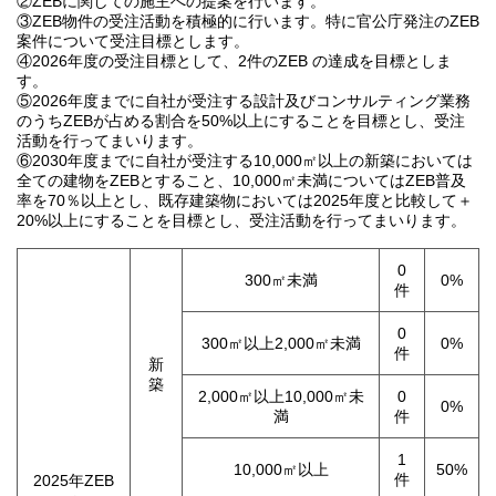
②ZEBに関しての施主への提案を行います。
③ZEB物件の受注活動を積極的に行います。特に官公庁発注のZEB
案件について受注目標とします。
④2026年度の受注目標として、2件のZEB の達成を目標としま
す。
⑤2026年度までに自社が受注する設計及びコンサルティング業務
のうちZEBが占める割合を50%以上にすることを目標とし、受注
活動を行ってまいります。
⑥2030年度までに自社が受注する10,000㎡以上の新築においては
全ての建物をZEBとすること、10,000㎡未満についてはZEB普及
率を70％以上とし、既存建築物においては2025年度と比較して＋
20%以上にすることを目標とし、受注活動を行ってまいります。
0
300㎡未満
0%
件
0
300㎡以上2,000㎡未満
0%
件
新
築
2,000㎡以上10,000㎡未
0
0%
満
件
1
10,000㎡以上
50%
件
2025年ZEB